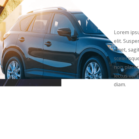
Lorem ipsu
elit. Suspe
amet, sagit
scelerisqu
non placera
lectus vel 
diam.