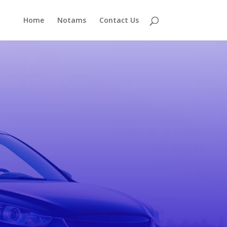
Home
Notams
Contact Us