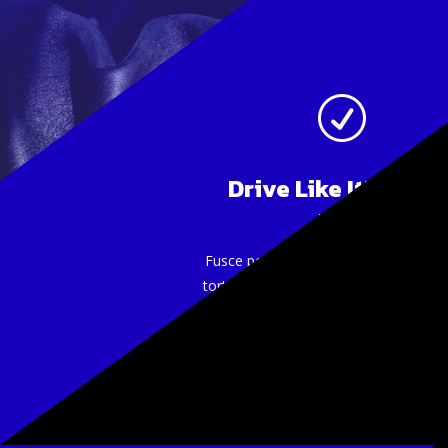
R
Drive Like It's Bran
New
Fusce posuere massa lectus, non pla
tortor varius ac. Praesent finibus lectu