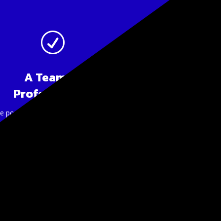
R
A Team of
Professionals
e posuere massa lectus, non placerat
r varius ac. Praesent finibus lectus vel.