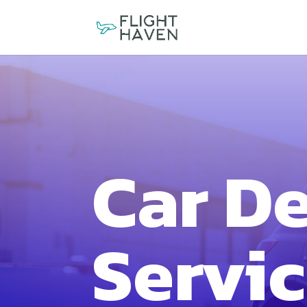
Car De
Servi