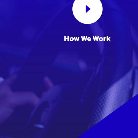
E
How We Work