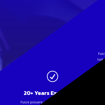
Fusc
torto
R
20+ Years Experience
Fusce posuere massa lectus, non placerat