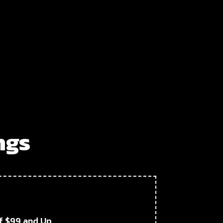
ngs
of $99 and Up