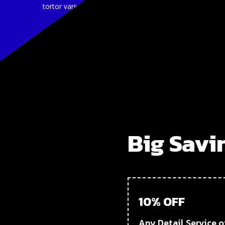
tortor varius ac. Praesent finibus lectus vel.
d
Big Savi
cerat
s vel.
10% OFF
Any Detail Service 